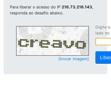
Para liberar o acesso
do IP
216.73.216.143
,
responda ao desafio abaixo.
Digite 
lado no
[trocar imagem]