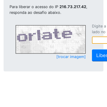
Para liberar o acesso
do IP
216.73.217.42
,
responda ao desafio abaixo.
Digite 
lado no
[trocar imagem]