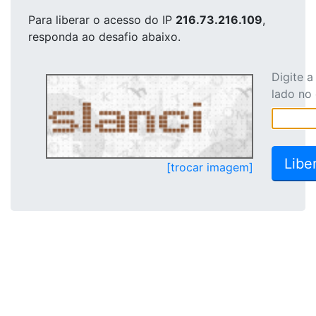
Para liberar o acesso
do IP
216.73.216.109
,
responda ao desafio abaixo.
Digite 
lado no
[trocar imagem]