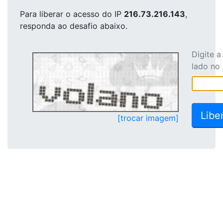
Para liberar o acesso
do IP
216.73.216.143
,
responda ao desafio abaixo.
Digite 
lado no
[trocar imagem]