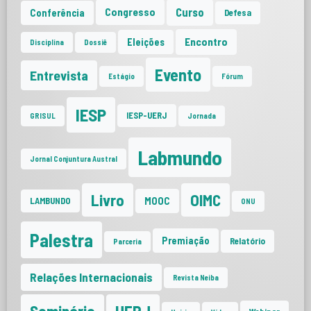
Curso
Congresso
Conferência
Defesa
Encontro
Eleições
Disciplina
Dossiê
Evento
Entrevista
Estágio
Fórum
IESP
IESP-UERJ
GRISUL
Jornada
Labmundo
Jornal Conjuntura Austral
Livro
OIMC
MOOC
LAMBUNDO
ONU
Palestra
Premiação
Relatório
Parceria
Relações Internacionais
Revista Neiba