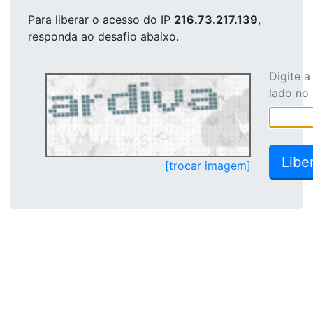
Para liberar o acesso
do IP
216.73.217.139
,
responda ao desafio abaixo.
Digite 
lado no
[trocar imagem]