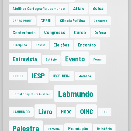
Atlas
Bolsa
Ateliê de Cartografia Labmundo
CEBRI
Ciência Política
CAPES PRINT
Concurso
Curso
Congresso
Conferência
Defesa
Encontro
Eleições
Disciplina
Dossiê
Evento
Entrevista
Estágio
Fórum
IESP
IESP-UERJ
GRISUL
Jornada
Labmundo
Jornal Conjuntura Austral
Livro
OIMC
MOOC
LAMBUNDO
ONU
Palestra
Premiação
Relatório
Parceria