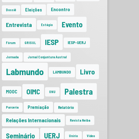
Encontro
Eleições
Dossiê
Evento
Entrevista
Estágio
IESP
IESP-UERJ
Fórum
GRISUL
Jornada
Jornal Conjuntura Austral
Labmundo
Livro
LAMBUNDO
Palestra
OIMC
MOOC
ONU
Premiação
Relatório
Parceria
Relações Internacionais
Revista Neiba
UERJ
Seminário
Unirio
Vídeo