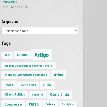
IESP-UERJ
18 de junho de 2026
Arquivos
Tags
Artigo
ANPOCS
ABRI
Ateliê de Cartografia de Sciences Po Paris
Atlas
Ateliê de Cartografia Labmundo
Bolsa
CEBRI
CAPES PRINT
Conferência
Ciência Política
Concurso
Curso
Congresso
Defesa
Disciplina