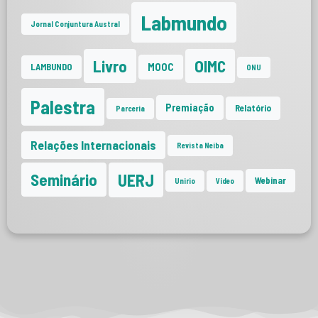
Labmundo
Jornal Conjuntura Austral
Livro
OIMC
MOOC
LAMBUNDO
ONU
Palestra
Premiação
Relatório
Parceria
Relações Internacionais
Revista Neiba
UERJ
Seminário
Webinar
Unirio
Vídeo