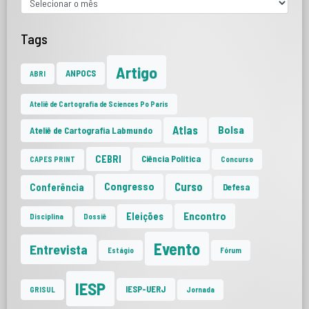
Tags
Artigo
ANPOCS
ABRI
Ateliê de Cartografia de Sciences Po Paris
Atlas
Bolsa
Ateliê de Cartografia Labmundo
CEBRI
Ciência Política
CAPES PRINT
Concurso
Curso
Congresso
Conferência
Defesa
Encontro
Eleições
Disciplina
Dossiê
Evento
Entrevista
Estágio
Fórum
IESP
IESP-UERJ
GRISUL
Jornada