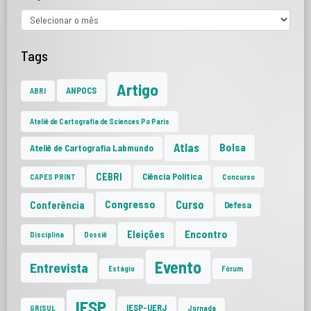
Tags
Artigo
ANPOCS
ABRI
Ateliê de Cartografia de Sciences Po Paris
Atlas
Bolsa
Ateliê de Cartografia Labmundo
CEBRI
Ciência Política
CAPES PRINT
Concurso
Curso
Congresso
Conferência
Defesa
Encontro
Eleições
Disciplina
Dossiê
Evento
Entrevista
Estágio
Fórum
IESP
IESP-UERJ
GRISUL
Jornada