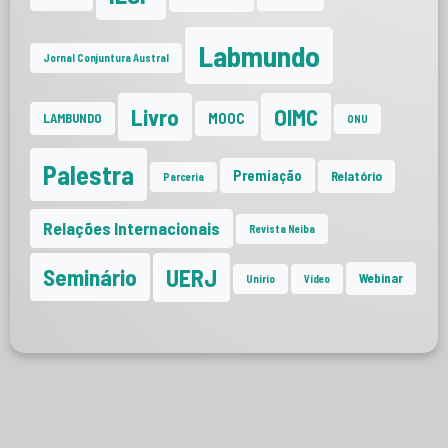
Labmundo
Jornal Conjuntura Austral
Livro
OIMC
MOOC
LAMBUNDO
ONU
Palestra
Premiação
Relatório
Parceria
Relações Internacionais
Revista Neiba
UERJ
Seminário
Webinar
Unirio
Vídeo