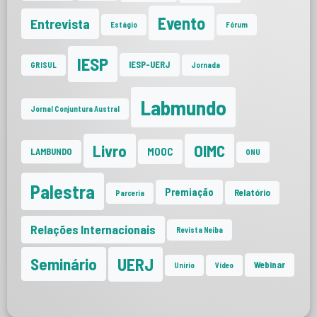
Evento
Entrevista
Estágio
Fórum
IESP
IESP-UERJ
GRISUL
Jornada
Labmundo
Jornal Conjuntura Austral
Livro
OIMC
MOOC
LAMBUNDO
ONU
Palestra
Premiação
Relatório
Parceria
Relações Internacionais
Revista Neiba
UERJ
Seminário
Webinar
Unirio
Vídeo