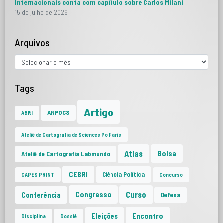
Internacionais conta com capítulo sobre Carlos Milani
15 de julho de 2026
Arquivos
Tags
Artigo
ANPOCS
ABRI
Ateliê de Cartografia de Sciences Po Paris
Atlas
Bolsa
Ateliê de Cartografia Labmundo
CEBRI
Ciência Política
CAPES PRINT
Concurso
Curso
Congresso
Conferência
Defesa
Encontro
Eleições
Disciplina
Dossiê