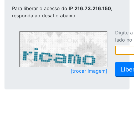
Para liberar o acesso
do IP
216.73.216.150
,
responda ao desafio abaixo.
Digite 
lado no
[trocar imagem]