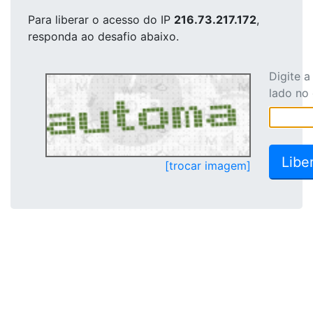
Para liberar o acesso
do IP
216.73.217.172
,
responda ao desafio abaixo.
Digite 
lado no
[trocar imagem]