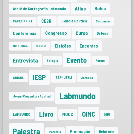
Atlas
Bolsa
Ateliê de Cartografia Labmundo
CEBRI
Ciência Política
CAPES PRINT
Concurso
Curso
Congresso
Conferência
Defesa
Encontro
Eleições
Disciplina
Dossiê
Evento
Entrevista
Estágio
Fórum
IESP
IESP-UERJ
GRISUL
Jornada
Labmundo
Jornal Conjuntura Austral
Livro
OIMC
MOOC
LAMBUNDO
ONU
Palestra
Premiação
Relatório
Parceria