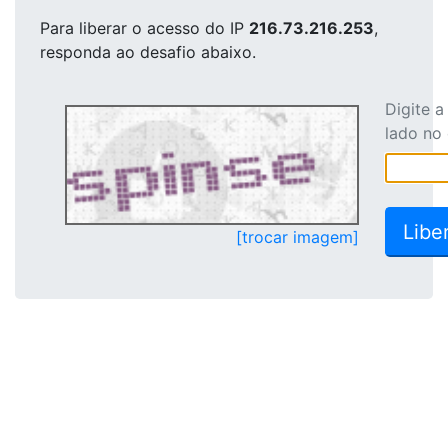
Para liberar o acesso
do IP
216.73.216.253
,
responda ao desafio abaixo.
Digite 
lado no
[trocar imagem]