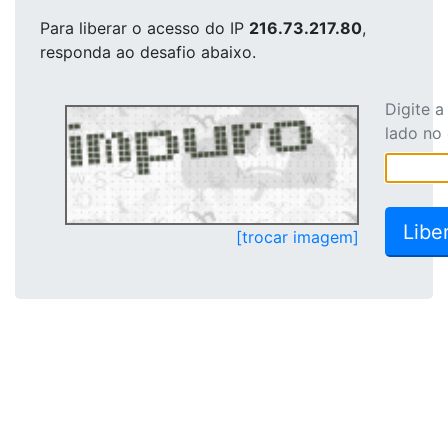
Para liberar o acesso
do IP
216.73.217.80
,
responda ao desafio abaixo.
Digite 
lado no
[trocar imagem]