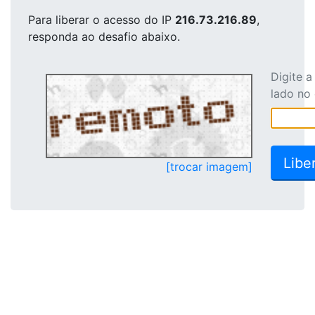
Para liberar o acesso
do IP
216.73.216.89
,
responda ao desafio abaixo.
Digite 
lado no
[trocar imagem]