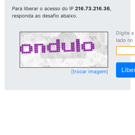
Para liberar o acesso
do IP
216.73.216.36
,
responda ao desafio abaixo.
Digite 
lado no
[trocar imagem]