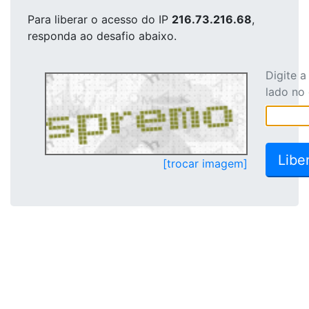
Para liberar o acesso
do IP
216.73.216.68
,
responda ao desafio abaixo.
Digite 
lado no
[trocar imagem]