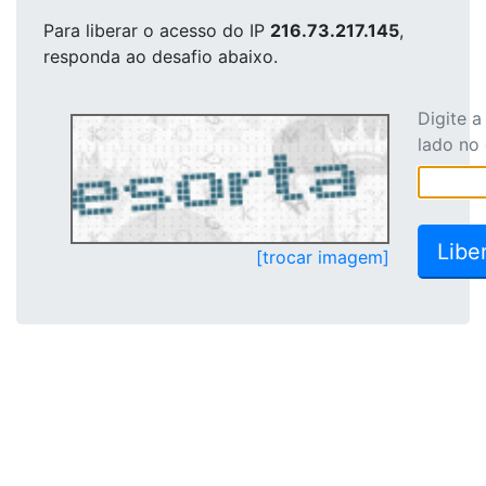
Para liberar o acesso
do IP
216.73.217.145
,
responda ao desafio abaixo.
Digite 
lado no
[trocar imagem]