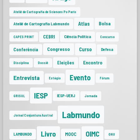
Ateliê de Cartografia de Sciences Po Paris
Atlas
Bolsa
Ateliê de Cartografia Labmundo
CEBRI
Ciência Política
CAPES PRINT
Concurso
Curso
Congresso
Conferência
Defesa
Encontro
Eleições
Disciplina
Dossiê
Evento
Entrevista
Estágio
Fórum
IESP
IESP-UERJ
GRISUL
Jornada
Labmundo
Jornal Conjuntura Austral
Livro
OIMC
MOOC
LAMBUNDO
ONU