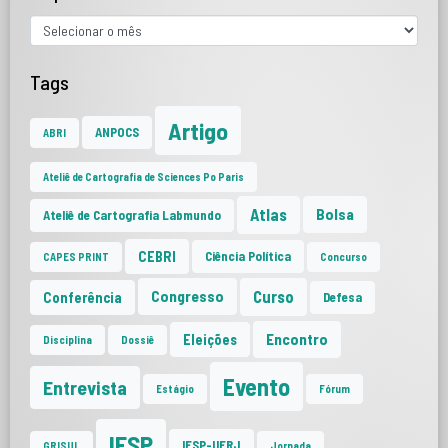
Tags
Artigo
ANPOCS
ABRI
Ateliê de Cartografia de Sciences Po Paris
Atlas
Bolsa
Ateliê de Cartografia Labmundo
CEBRI
Ciência Política
CAPES PRINT
Concurso
Curso
Congresso
Conferência
Defesa
Encontro
Eleições
Disciplina
Dossiê
Evento
Entrevista
Estágio
Fórum
IESP
IESP-UERJ
GRISUL
Jornada