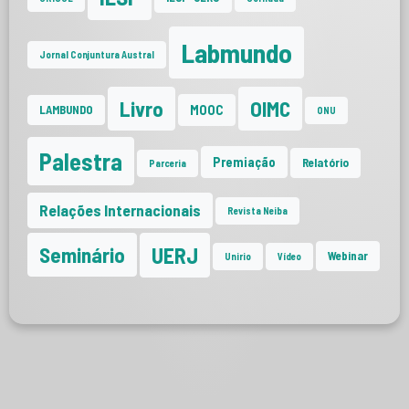
Labmundo
Jornal Conjuntura Austral
Livro
OIMC
MOOC
LAMBUNDO
ONU
Palestra
Premiação
Relatório
Parceria
Relações Internacionais
Revista Neiba
UERJ
Seminário
Webinar
Unirio
Vídeo