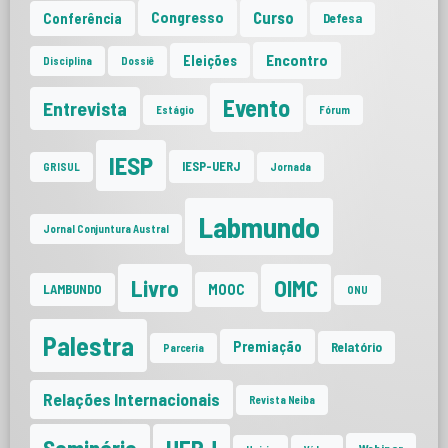
Curso
Congresso
Conferência
Defesa
Encontro
Eleições
Disciplina
Dossiê
Evento
Entrevista
Estágio
Fórum
IESP
IESP-UERJ
GRISUL
Jornada
Labmundo
Jornal Conjuntura Austral
Livro
OIMC
MOOC
LAMBUNDO
ONU
Palestra
Premiação
Relatório
Parceria
Relações Internacionais
Revista Neiba