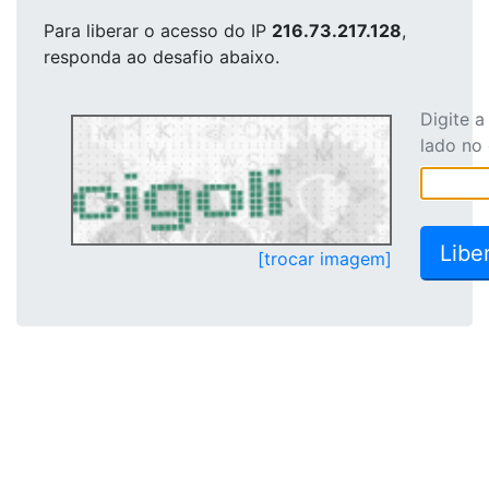
Para liberar o acesso
do IP
216.73.217.128
,
responda ao desafio abaixo.
Digite 
lado no
[trocar imagem]