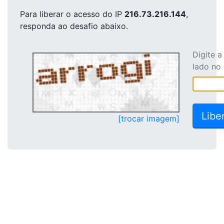
Para liberar o acesso
do IP
216.73.216.144
,
responda ao desafio abaixo.
Digite 
lado no
[trocar imagem]