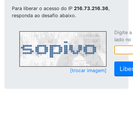
Para liberar o acesso
do IP
216.73.216.36
,
responda ao desafio abaixo.
Digite 
lado no
[trocar imagem]