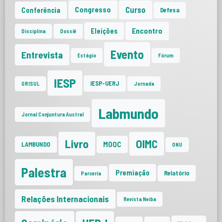
Curso
Congresso
Conferência
Defesa
Encontro
Eleições
Disciplina
Dossiê
Evento
Entrevista
Estágio
Fórum
IESP
IESP-UERJ
GRISUL
Jornada
Labmundo
Jornal Conjuntura Austral
Livro
OIMC
MOOC
LAMBUNDO
ONU
Palestra
Premiação
Relatório
Parceria
Relações Internacionais
Revista Neiba