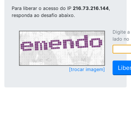
Para liberar o acesso
do IP
216.73.216.144
,
responda ao desafio abaixo.
Digite 
lado no
[trocar imagem]