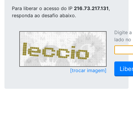
Para liberar o acesso
do IP
216.73.217.131
,
responda ao desafio abaixo.
Digite 
lado no
[trocar imagem]