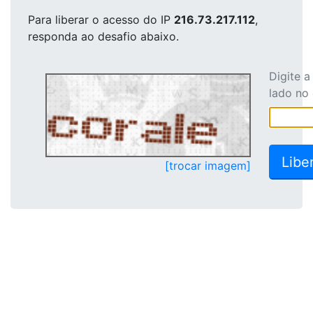
Para liberar o acesso
do IP
216.73.217.112
,
responda ao desafio abaixo.
Digite 
lado no
[trocar imagem]