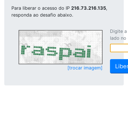
Para liberar o acesso
do IP
216.73.216.135
,
responda ao desafio abaixo.
Digite 
lado no
[trocar imagem]