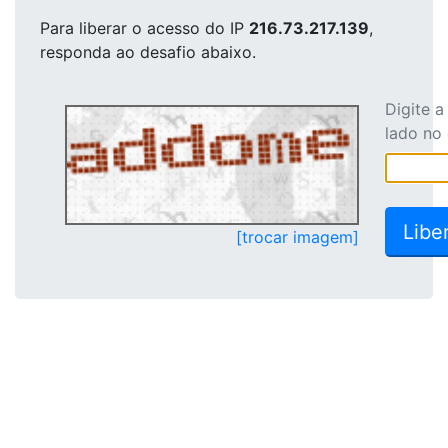
Para liberar o acesso
do IP
216.73.217.139
,
responda ao desafio abaixo.
Digite 
lado no
[trocar imagem]