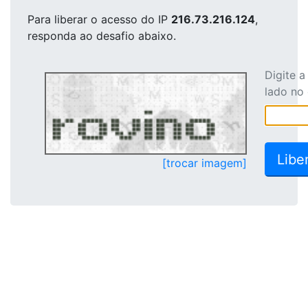
Para liberar o acesso
do IP
216.73.216.124
,
responda ao desafio abaixo.
Digite 
lado no
[trocar imagem]