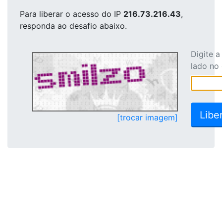
Para liberar o acesso
do IP
216.73.216.43
,
responda ao desafio abaixo.
Digite 
lado no
[trocar imagem]